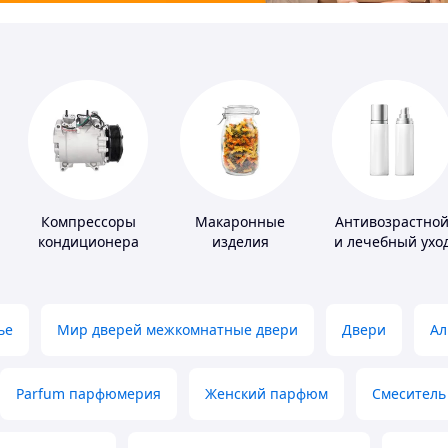
Компрессоры
Макаронные
Антивозрастно
кондиционера
изделия
и лечебный ухо
за кожей
ье
Мир дверей межкомнатные двери
Двери
Ал
Parfum парфюмерия
Женский парфюм
Смеситель