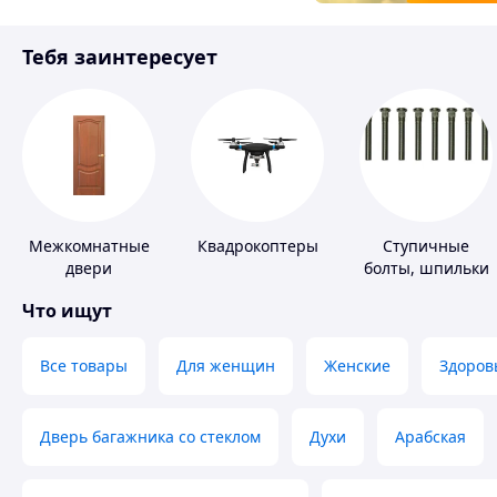
Товары для детей
Тебя заинтересует
Инструмент
Межкомнатные
Квадрокоптеры
Ступичные
двери
болты, шпильки
и гайки
Что ищут
Все товары
Для женщин
Женские
Здоров
Дверь багажника со стеклом
Духи
Арабская