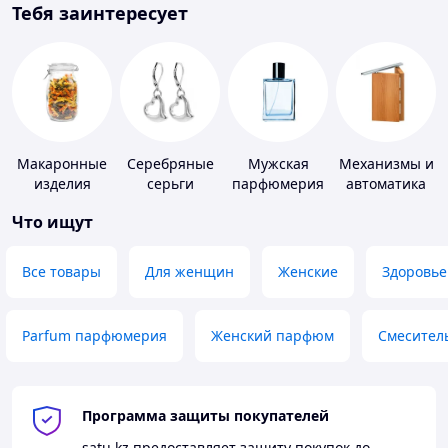
Тебя заинтересует
Макаронные
Серебряные
Мужская
Механизмы и
изделия
серьги
парфюмерия
автоматика
для окон и
Что ищут
дверей
Все товары
Для женщин
Женские
Здоровье
Parfum парфюмерия
Женский парфюм
Смесител
Программа защиты покупателей
satu.kz
предоставляет защиту покупок до