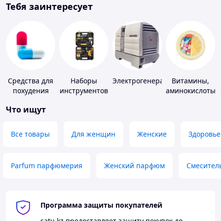
Тебя заинтересует
Средства для
Наборы
Электрогенераторы
Витамины,
похудения
инструментов
аминокислоты
и коферменты
Что ищут
Все товары
Для женщин
Женские
Здоровье
Parfum парфюмерия
Женский парфюм
Смесител
Программа защиты покупателей
satu.kz
предоставляет защиту покупок до