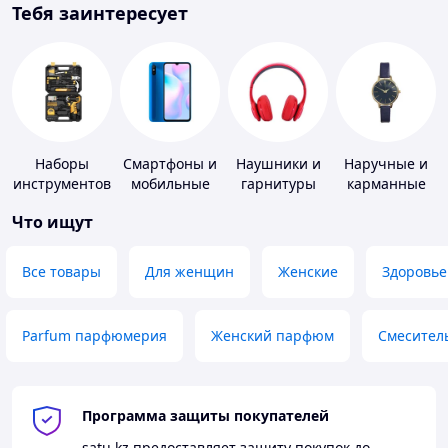
Тебя заинтересует
Наборы
Смартфоны и
Наушники и
Наручные и
инструментов
мобильные
гарнитуры
карманные
телефоны
часы
Что ищут
Все товары
Для женщин
Женские
Здоровье
Parfum парфюмерия
Женский парфюм
Смесител
Программа защиты покупателей
satu.kz
предоставляет защиту покупок до