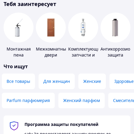
Тебя заинтересует
Монтажная
Межкомнатные
Комплектующие,
Антикоррозион
пена
двери
запчасти и
защита
расходные
Что ищут
материалы
для
сантехники
Все товары
Для женщин
Женские
Здоровье
Parfum парфюмерия
Женский парфюм
Смесител
Программа защиты покупателей
satu.kz
предоставляет защиту покупок до