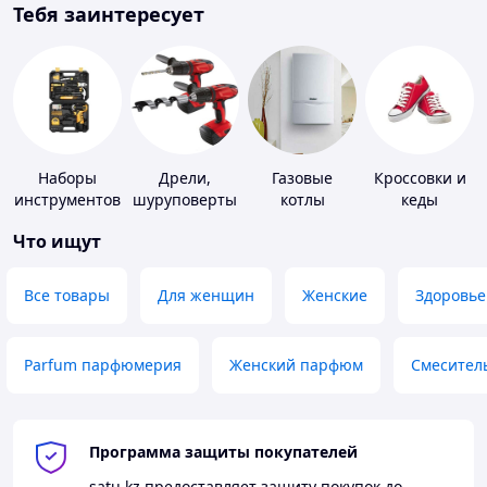
Тебя заинтересует
Наборы
Дрели,
Газовые
Кроссовки и
инструментов
шуруповерты
котлы
кеды
Что ищут
Все товары
Для женщин
Женские
Здоровье
Parfum парфюмерия
Женский парфюм
Смесител
Программа защиты покупателей
satu.kz
предоставляет защиту покупок до