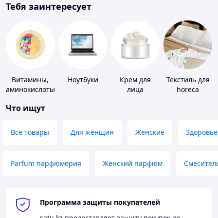
Тебя заинтересует
Витамины,
Ноутбуки
Крем для
Текстиль для
аминокислоты
лица
horeca
и коферменты
Что ищут
Все товары
Для женщин
Женские
Здоровье
Parfum парфюмерия
Женский парфюм
Смесител
Программа защиты покупателей
satu.kz
предоставляет защиту покупок до