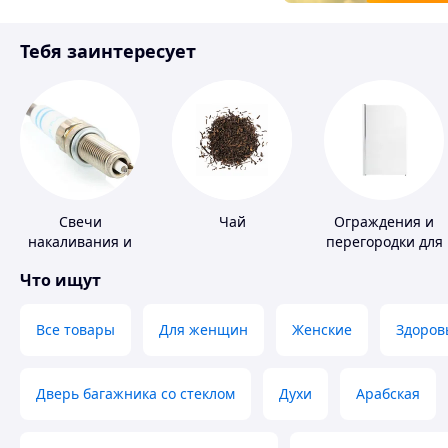
Товары для детей
Тебя заинтересует
Инструмент
Свечи
Чай
Ограждения и
накаливания и
перегородки для
зажигания
ванной, душа,
Что ищут
туалета
Все товары
Для женщин
Женские
Здоров
Дверь багажника со стеклом
Духи
Арабская