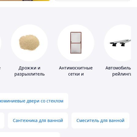
е
Дрожжи и
Антимоскитные
Автомобильны
разрыхлитель
сетки и
рейлинги
теста
комплектующие
к ним
юминиевые двери со стеклом
Сантехника для ванной
Смеситель для ванной