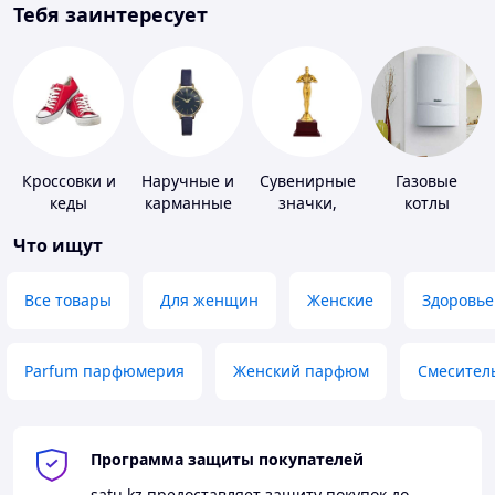
Тебя заинтересует
Кроссовки и
Наручные и
Сувенирные
Газовые
кеды
карманные
значки,
котлы
часы
награды
Что ищут
Все товары
Для женщин
Женские
Здоровье
Parfum парфюмерия
Женский парфюм
Смесител
Программа защиты покупателей
satu.kz
предоставляет защиту покупок до