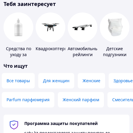
Тебя заинтересует
Средства по
Квадрокоптеры
Автомобильные
Детские
уходу за
рейлинги
подгузники
контактными
Что ищут
линзами
Все товары
Для женщин
Женские
Здоровье
Parfum парфюмерия
Женский парфюм
Смесител
Программа защиты покупателей
satu.kz
предоставляет защиту покупок до