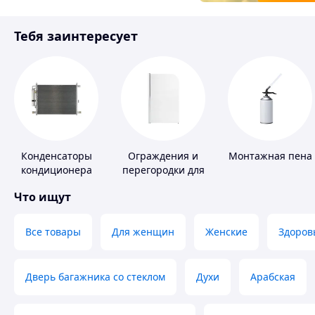
Товары для детей
Тебя заинтересует
Инструмент
Конденсаторы
Ограждения и
Монтажная пена
кондиционера
перегородки для
ванной, душа,
Что ищут
туалета
Все товары
Для женщин
Женские
Здоров
Дверь багажника со стеклом
Духи
Арабская