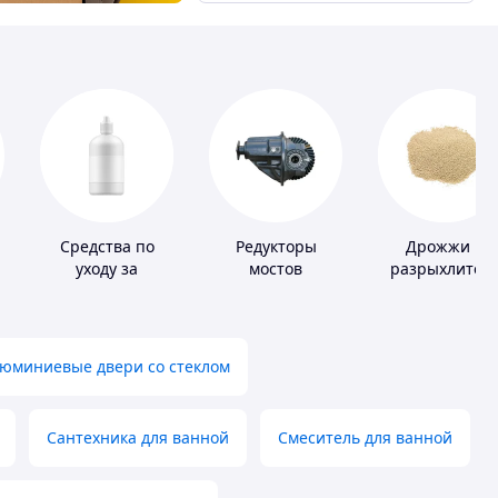
Средства по
Редукторы
Дрожжи и
уходу за
мостов
разрыхлител
контактными
теста
линзами
юминиевые двери со стеклом
Сантехника для ванной
Смеситель для ванной