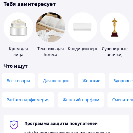
Тебя заинтересует
Крем для
Текстиль для
Кондиционеры
Сувенирные
лица
horeca
значки,
награды
Что ищут
Все товары
Для женщин
Женские
Здоровье
Parfum парфюмерия
Женский парфюм
Смесител
Программа защиты покупателей
satu.kz
предоставляет защиту покупок до