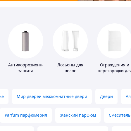
Антикоррозионная
Лосьоны для
Ограждения и
защита
волос
перегородки дл
ванной, душа,
туалета
ье
Мир дверей межкомнатные двери
Двери
Ал
Parfum парфюмерия
Женский парфюм
Смеситель