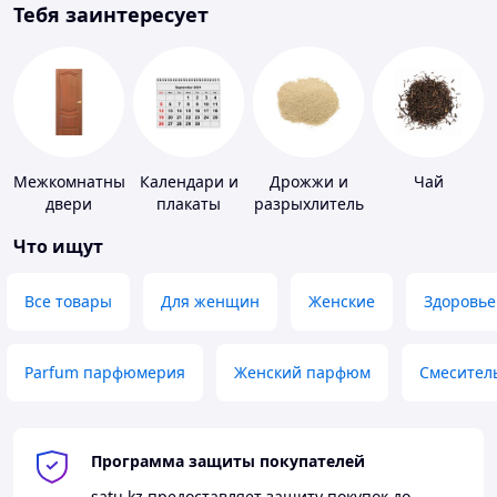
Тебя заинтересует
Межкомнатные
Календари и
Дрожжи и
Чай
двери
плакаты
разрыхлитель
теста
Что ищут
Все товары
Для женщин
Женские
Здоровье
Parfum парфюмерия
Женский парфюм
Смесител
Программа защиты покупателей
satu.kz
предоставляет защиту покупок до