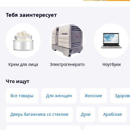
Товары для детей
Тебя заинтересует
Инструмент
Крем для лица
Электрогенераторы
Ноутбуки
Что ищут
Все товары
Для женщин
Женские
Здоров
Дверь багажника со стеклом
Духи
Арабская