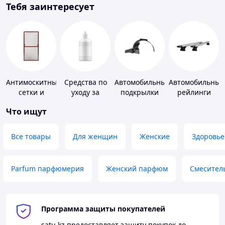
Тебя заинтересует
Антимоскитные
Средства по
Автомобильные
Автомобильные
сетки и
уходу за
подкрылки
рейлинги
комплектующие
контактными
Что ищут
к ним
линзами
Все товары
Для женщин
Женские
Здоровье
Parfum парфюмерия
Женский парфюм
Смесител
Программа защиты покупателей
satu.kz
предоставляет защиту покупок до