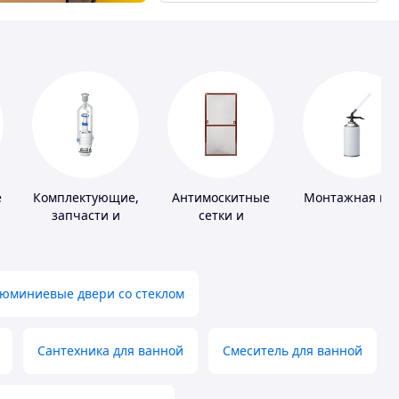
е
Комплектующие,
Антимоскитные
Монтажная пе
запчасти и
сетки и
расходные
комплектующие
материалы для
к ним
сантехники
юминиевые двери со стеклом
Сантехника для ванной
Смеситель для ванной