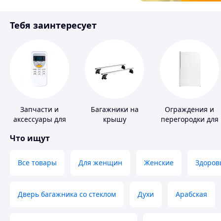
Товары для детей
Тебя заинтересует
Инструмент
Запчасти и
Багажники на
Ограждения и
аксессуары для
крышу
перегородки для
бытовых
ванной, душа,
Что ищут
кондиционеров
туалета
Все товары
Для женщин
Женские
Здоров
Дверь багажника со стеклом
Духи
Арабская