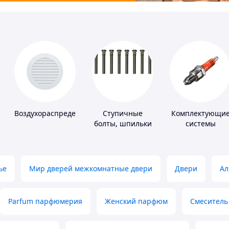
Воздухораспределители
Ступичные
Комплектующи
болты, шпильки
системы
и гайки
зажигания
ье
Мир дверей межкомнатные двери
Двери
Ал
Parfum парфюмерия
Женский парфюм
Смеситель