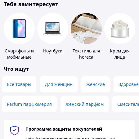
Тебя заинтересует
Смартфоны и
Ноутбуки
Текстиль для
Крем для
мобильные
horeca
лица
телефоны
Что ищут
Все товары
Для женщин
Женские
Здоровье
Parfum парфюмерия
Женский парфюм
Смесител
Программа защиты покупателей
satu.kz
предоставляет защиту покупок до