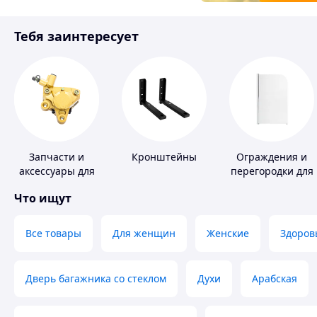
Товары для детей
Тебя заинтересует
Инструмент
Запчасти и
Кронштейны
Ограждения и
аксессуары для
перегородки для
насосов
ванной, душа,
Что ищут
туалета
Все товары
Для женщин
Женские
Здоров
Дверь багажника со стеклом
Духи
Арабская