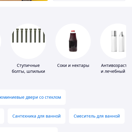
Ступичные
Соки и нектары
Антивозрастн
болты, шпильки
и лечебный ух
и гайки
за кожей
юминиевые двери со стеклом
Сантехника для ванной
Смеситель для ванной