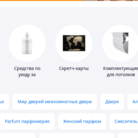
Средства по
Скретч-карты
Комплектующи
уходу за
для потолков
контактными
линзами
ье
Мир дверей межкомнатные двери
Двери
Ал
Parfum парфюмерия
Женский парфюм
Смеситель