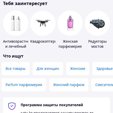
Тебя заинтересует
Антивозрастной
Квадрокоптеры
Женская
Редукторы
и лечебный
парфюмерия
мостов
уход за кожей
Что ищут
Все товары
Для женщин
Женские
Здоровье
Parfum парфюмерия
Женский парфюм
Смесител
Программа защиты покупателей
satu.kz
предоставляет защиту покупок до