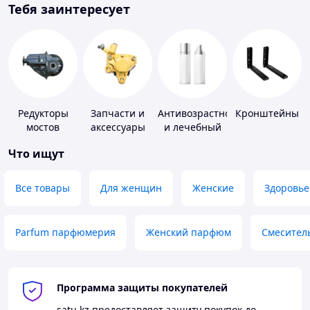
Тебя заинтересует
Редукторы
Запчасти и
Антивозрастной
Кронштейны
мостов
аксессуары
и лечебный
для насосов
уход за кожей
Что ищут
Все товары
Для женщин
Женские
Здоровье
Parfum парфюмерия
Женский парфюм
Смесител
Программа защиты покупателей
satu.kz
предоставляет защиту покупок до