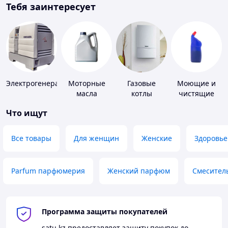
Тебя заинтересует
Электрогенераторы
Моторные
Газовые
Моющие и
масла
котлы
чистящие
средства
Что ищут
Все товары
Для женщин
Женские
Здоровье
Parfum парфюмерия
Женский парфюм
Смесител
Программа защиты покупателей
satu.kz
предоставляет защиту покупок до