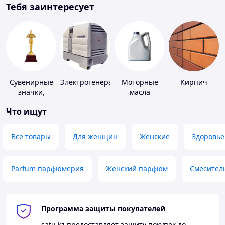
Тебя заинтересует
Сувенирные
Электрогенераторы
Моторные
Кирпич
значки,
масла
награды
Что ищут
Все товары
Для женщин
Женские
Здоровье
Parfum парфюмерия
Женский парфюм
Смесител
Программа защиты покупателей
satu.kz
предоставляет защиту покупок до