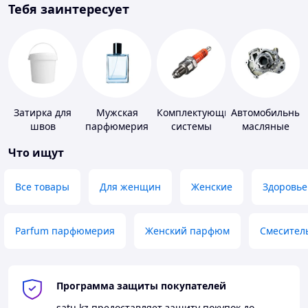
Тебя заинтересует
Затирка для
Мужская
Комплектующие
Автомобильные
швов
парфюмерия
системы
масляные
зажигания
насосы
Что ищут
Все товары
Для женщин
Женские
Здоровье
Parfum парфюмерия
Женский парфюм
Смесител
Программа защиты покупателей
satu.kz
предоставляет защиту покупок до