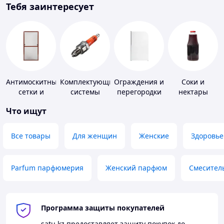
Тебя заинтересует
Антимоскитные
Комплектующие
Ограждения и
Соки и
сетки и
системы
перегородки
нектары
комплектующие
зажигания
для ванной,
Что ищут
к ним
душа, туалета
Все товары
Для женщин
Женские
Здоровье
Parfum парфюмерия
Женский парфюм
Смесител
Программа защиты покупателей
satu.kz
предоставляет защиту покупок до