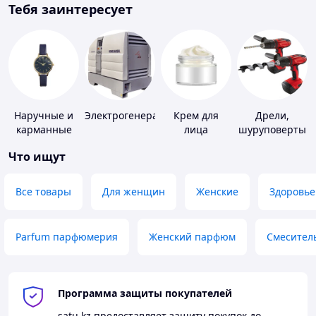
Тебя заинтересует
Наручные и
Электрогенераторы
Крем для
Дрели,
карманные
лица
шуруповерты
часы
Что ищут
Все товары
Для женщин
Женские
Здоровье
Parfum парфюмерия
Женский парфюм
Смесител
Программа защиты покупателей
satu.kz
предоставляет защиту покупок до