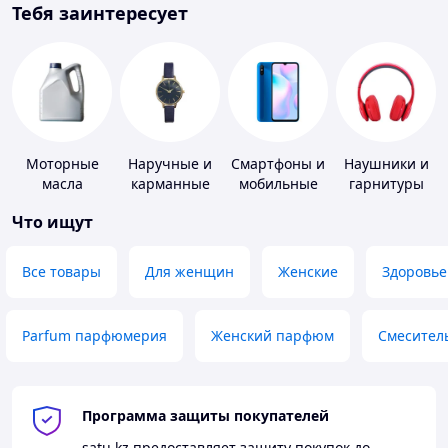
Тебя заинтересует
Моторные
Наручные и
Смартфоны и
Наушники и
масла
карманные
мобильные
гарнитуры
часы
телефоны
Что ищут
Все товары
Для женщин
Женские
Здоровье
Parfum парфюмерия
Женский парфюм
Смесител
Программа защиты покупателей
satu.kz
предоставляет защиту покупок до