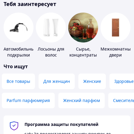
Тебя заинтересует
Автомобильные
Лосьоны для
Сырье,
Межкомнатные
подкрылки
волос
концентраты
двери
для
Что ищут
алкогольной
продукции
Все товары
Для женщин
Женские
Здоровье
Parfum парфюмерия
Женский парфюм
Смесител
Программа защиты покупателей
satu.kz
предоставляет защиту покупок до