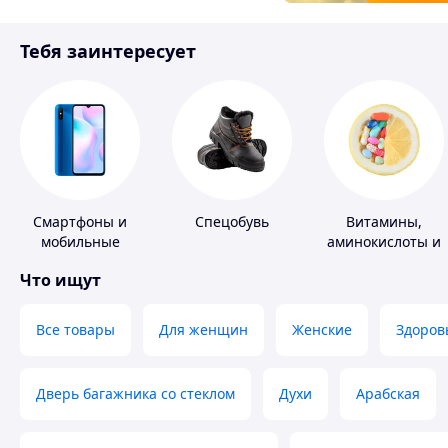
Товары для детей
Тебя заинтересует
Инструмент
Смартфоны и
Спецобувь
Витамины,
мобильные
аминокислоты и
телефоны
коферменты
Что ищут
Все товары
Для женщин
Женские
Здоров
Дверь багажника со стеклом
Духи
Арабская