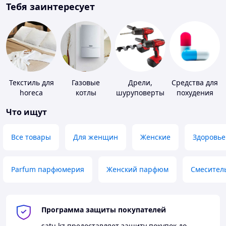
Тебя заинтересует
Текстиль для
Газовые
Дрели,
Средства для
horeca
котлы
шуруповерты
похудения
Что ищут
Все товары
Для женщин
Женские
Здоровье
Parfum парфюмерия
Женский парфюм
Смесител
Программа защиты покупателей
satu.kz
предоставляет защиту покупок до