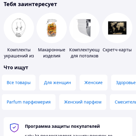
Тебя заинтересует
Комплекты
Макаронные
Комплектующие
Скретч-карты
украшений из
изделия
для потолков
серебра
Что ищут
Все товары
Для женщин
Женские
Здоровье
Parfum парфюмерия
Женский парфюм
Смесител
Программа защиты покупателей
satu.kz
предоставляет защиту покупок до