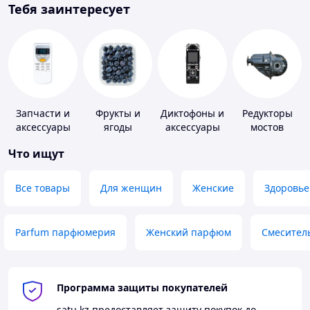
Тебя заинтересует
Запчасти и
Фрукты и
Диктофоны и
Редукторы
аксессуары
ягоды
аксессуары
мостов
для бытовых
Что ищут
кондиционеров
Все товары
Для женщин
Женские
Здоровье
Parfum парфюмерия
Женский парфюм
Смесител
Программа защиты покупателей
satu.kz
предоставляет защиту покупок до