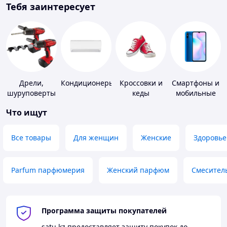
Тебя заинтересует
Дрели,
Кондиционеры
Кроссовки и
Смартфоны и
шуруповерты
кеды
мобильные
телефоны
Что ищут
Все товары
Для женщин
Женские
Здоровье
Parfum парфюмерия
Женский парфюм
Смесител
Программа защиты покупателей
satu.kz
предоставляет защиту покупок до