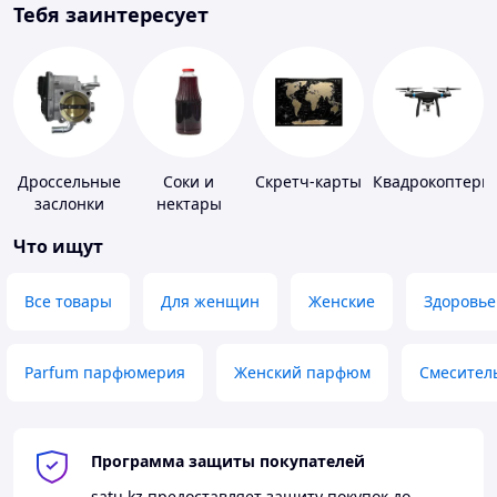
Тебя заинтересует
Дроссельные
Соки и
Скретч-карты
Квадрокоптеры
заслонки
нектары
Что ищут
Все товары
Для женщин
Женские
Здоровье
Parfum парфюмерия
Женский парфюм
Смесител
Программа защиты покупателей
satu.kz
предоставляет защиту покупок до