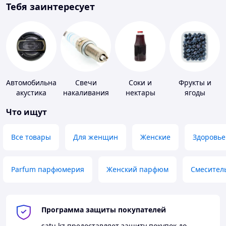
Тебя заинтересует
Автомобильная
Свечи
Соки и
Фрукты и
акустика
накаливания
нектары
ягоды
и зажигания
Что ищут
Все товары
Для женщин
Женские
Здоровье
Parfum парфюмерия
Женский парфюм
Смесител
Программа защиты покупателей
satu.kz
предоставляет защиту покупок до