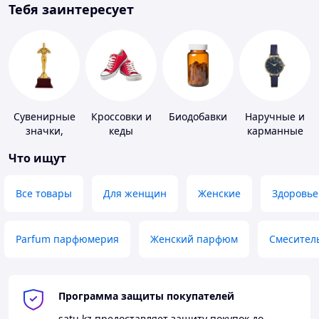
Тебя заинтересует
Сувенирные
Кроссовки и
Биодобавки
Наручные и
значки,
кеды
карманные
награды
часы
Что ищут
Все товары
Для женщин
Женские
Здоровье
Parfum парфюмерия
Женский парфюм
Смесител
Программа защиты покупателей
satu.kz
предоставляет защиту покупок до