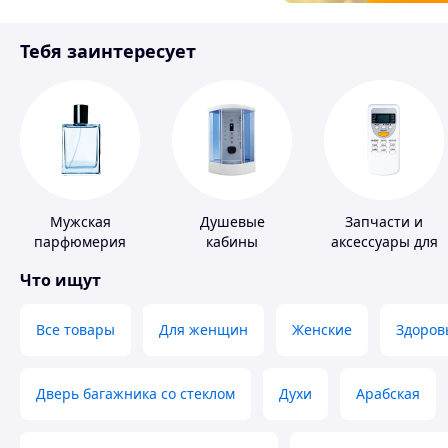
Товары для детей
Тебя заинтересует
Инструмент
Мужская
Душевые
Запчасти и
парфюмерия
кабины
аксессуары для
бытовых
Что ищут
кондиционеров
Все товары
Для женщин
Женские
Здоров
Дверь багажника со стеклом
Духи
Арабская